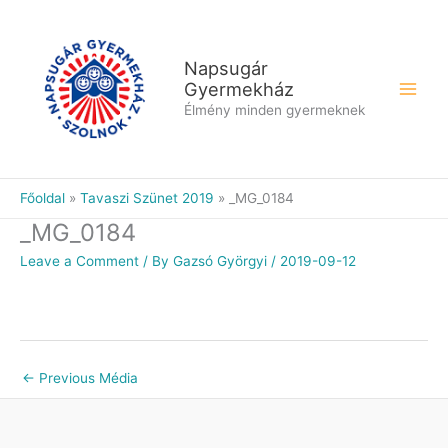
Skip
to
content
Napsugár
Gyermekház
Élmény minden gyermeknek
Főoldal
Tavaszi Szünet 2019
_MG_0184
_MG_0184
Leave a Comment
/ By
Gazsó Györgyi
/
2019-09-12
←
Previous Média