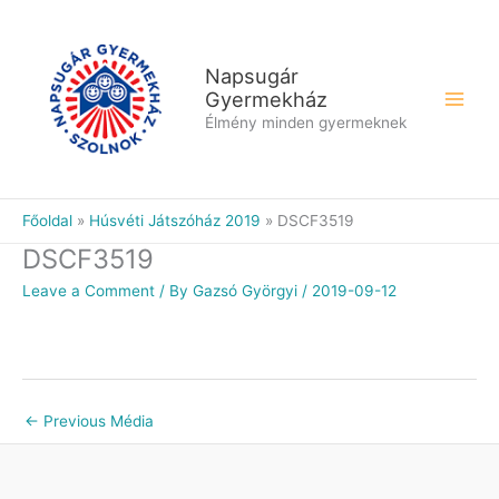
Skip
to
content
Napsugár
Gyermekház
Élmény minden gyermeknek
Főoldal
Húsvéti Játszóház 2019
DSCF3519
DSCF3519
Leave a Comment
/ By
Gazsó Györgyi
/
2019-09-12
←
Previous Média