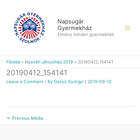
Skip
to
content
Napsugár
Gyermekház
Élmény minden gyermeknek
Főoldal
Húsvéti Játszóház 2019
20190412_154141
20190412_154141
Leave a Comment
/ By
Gazsó Györgyi
/
2019-09-12
←
Previous Média