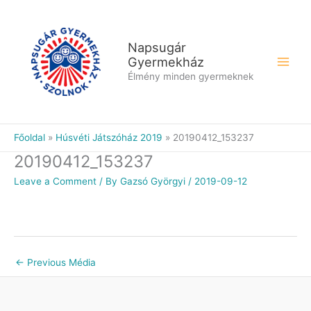
Skip
to
content
Napsugár
Gyermekház
Élmény minden gyermeknek
Főoldal
Húsvéti Játszóház 2019
20190412_153237
20190412_153237
Leave a Comment
/ By
Gazsó Györgyi
/
2019-09-12
←
Previous Média