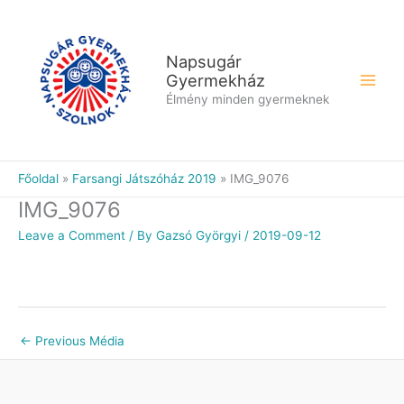
Skip
to
content
Napsugár
Gyermekház
Élmény minden gyermeknek
Főoldal
Farsangi Játszóház 2019
IMG_9076
IMG_9076
Leave a Comment
/ By
Gazsó Györgyi
/
2019-09-12
←
Previous Média