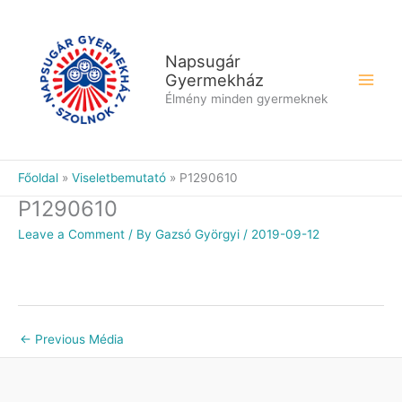
Skip
to
content
Napsugár
Gyermekház
Élmény minden gyermeknek
Főoldal
Viseletbemutató
P1290610
P1290610
Leave a Comment
/ By
Gazsó Györgyi
/
2019-09-12
←
Previous Média