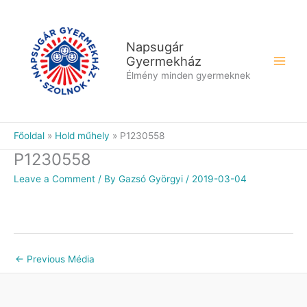
Skip
to
content
Napsugár
Gyermekház
Élmény minden gyermeknek
Főoldal
Hold műhely
P1230558
P1230558
Leave a Comment
/ By
Gazsó Györgyi
/
2019-03-04
←
Previous Média