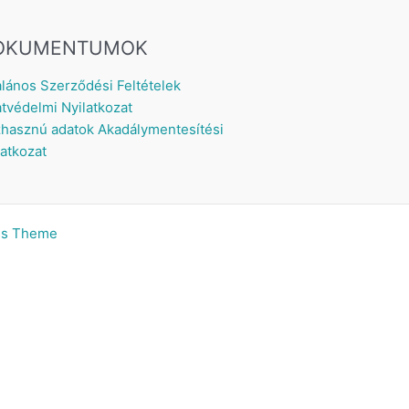
OKUMENTUMOK
alános Szerződési Feltételek
tvédelmi Nyilatkozat
hasznú adatok
Akadálymentesítési
latkozat
ss Theme