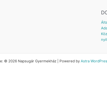
D
Ált
Ada
Köz
nyi
tte: © 2026 Napsugár Gyermekház | Powered by
Astra WordPre