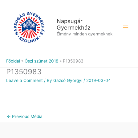
Skip
to
content
Napsugár
Gyermekház
Élmény minden gyermeknek
Főoldal
Őszi szünet 2018
P1350983
P1350983
Leave a Comment
/ By
Gazsó Györgyi
/
2019-03-04
←
Previous Média