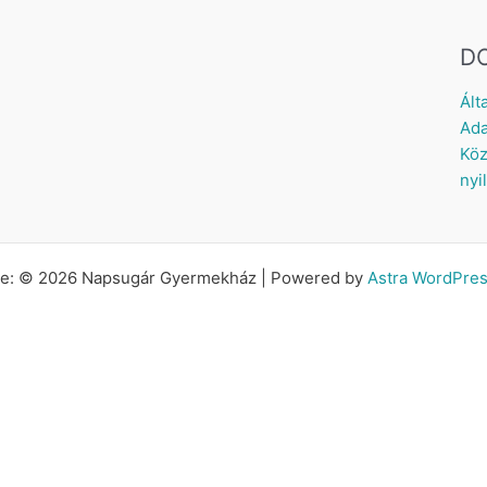
D
Ált
Ada
Köz
nyi
tte: © 2026 Napsugár Gyermekház | Powered by
Astra WordPre