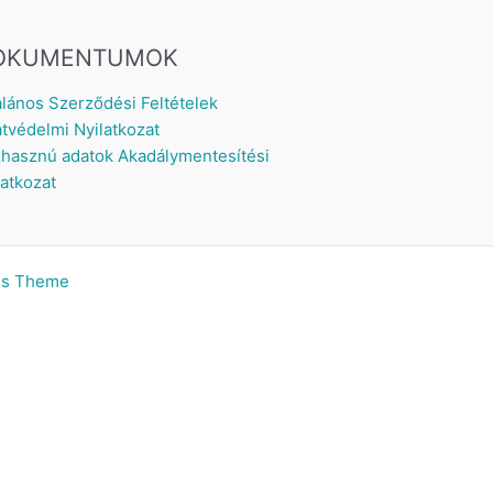
OKUMENTUMOK
alános Szerződési Feltételek
tvédelmi Nyilatkozat
hasznú adatok
Akadálymentesítési
latkozat
ss Theme