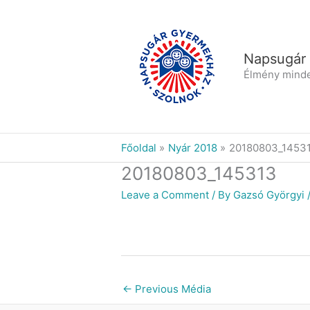
Skip
to
content
Napsugár
Élmény mind
Főoldal
Nyár 2018
20180803_1453
20180803_145313
Leave a Comment
/ By
Gazsó Györgyi
←
Previous Média