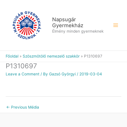
Skip
to
content
Napsugár
Gyermekház
Élmény minden gyermeknek
Főoldal
Szöszmötölő nemezelő szakkör
P1310697
P1310697
Leave a Comment
/ By
Gazsó Györgyi
/
2019-03-04
←
Previous Média