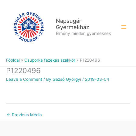
Skip
to
content
Napsugár
Gyermekház
Élmény minden gyermeknek
Főoldal
Csuporka fazekas szakkör
P1220496
P1220496
Leave a Comment
/ By
Gazsó Györgyi
/
2019-03-04
←
Previous Média