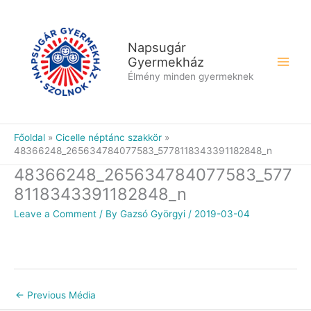
Skip
to
content
Napsugár
Gyermekház
Élmény minden gyermeknek
Főoldal
Cicelle néptánc szakkör
48366248_265634784077583_5778118343391182848_n
48366248_265634784077583_577
8118343391182848_n
Leave a Comment
/ By
Gazsó Györgyi
/
2019-03-04
←
Previous Média