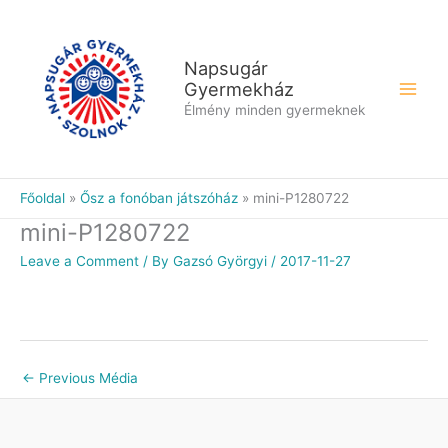
Skip
to
content
Napsugár
Gyermekház
Élmény minden gyermeknek
Főoldal
Ősz a fonóban játszóház
mini-P1280722
mini-P1280722
Leave a Comment
/ By
Gazsó Györgyi
/
2017-11-27
←
Previous Média