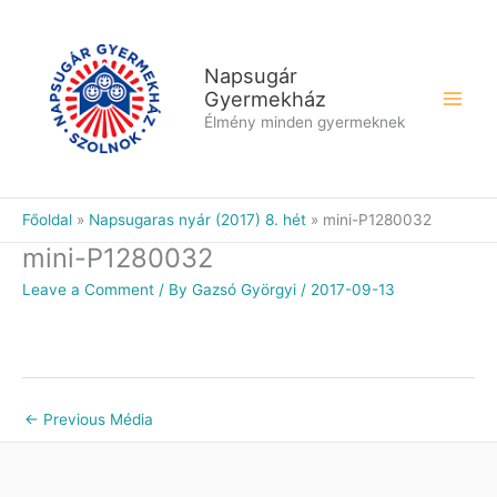
Skip
to
content
Napsugár
Gyermekház
Élmény minden gyermeknek
Főoldal
Napsugaras nyár (2017) 8. hét
mini-P1280032
mini-P1280032
Leave a Comment
/ By
Gazsó Györgyi
/
2017-09-13
←
Previous Média