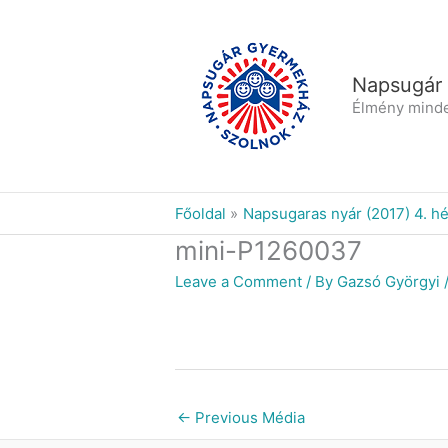
Skip
to
content
Napsugár
Élmény mind
Főoldal
Napsugaras nyár (2017) 4. hé
mini-P1260037
Leave a Comment
/ By
Gazsó Györgyi
←
Previous Média