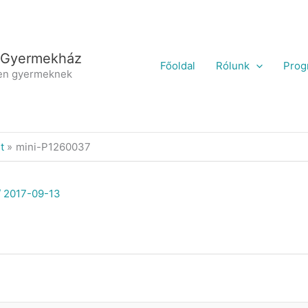
 Gyermekház
Főoldal
Rólunk
Prog
en gyermeknek
t
mini-P1260037
/
2017-09-13