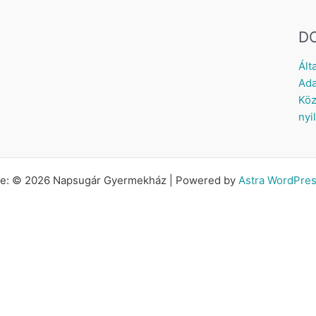
D
Ált
Ada
Köz
nyi
tte: © 2026 Napsugár Gyermekház | Powered by
Astra WordPre