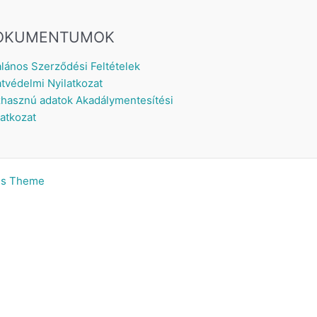
OKUMENTUMOK
alános Szerződési Feltételek
tvédelmi Nyilatkozat
hasznú adatok
Akadálymentesítési
latkozat
ss Theme