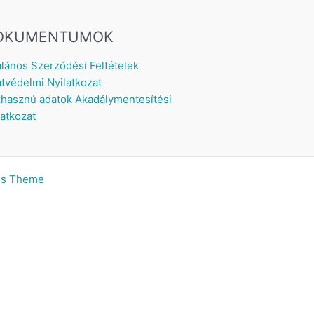
OKUMENTUMOK
alános Szerződési Feltételek
tvédelmi Nyilatkozat
hasznú adatok
Akadálymentesítési
latkozat
ss Theme