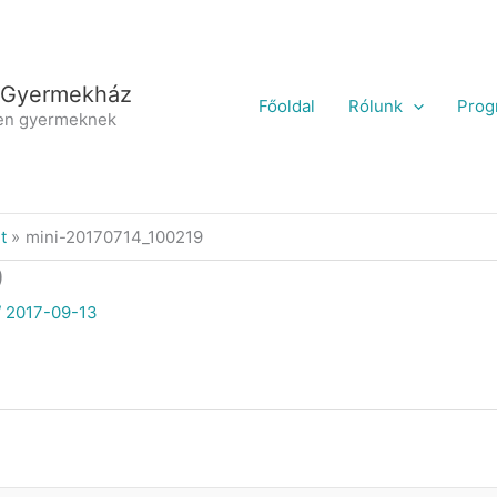
 Gyermekház
Főoldal
Rólunk
Prog
en gyermeknek
t
mini-20170714_100219
9
/
2017-09-13