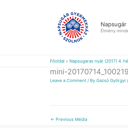
Skip
to
content
Napsugár
Élmény mind
Főoldal
Napsugaras nyár (2017) 4. hé
mini-20170714_10021
Leave a Comment
/ By
Gazsó Györgyi
←
Previous Média