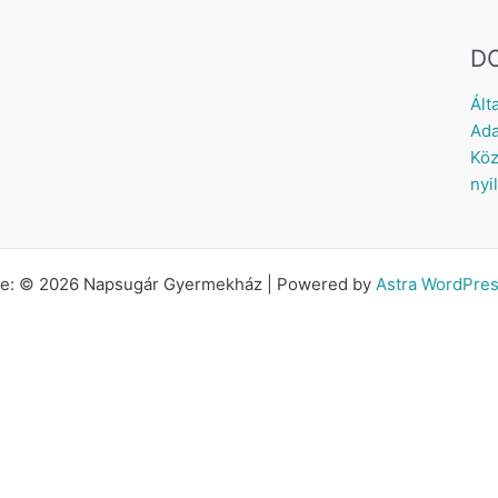
D
Ált
Ada
Köz
nyi
tte: © 2026 Napsugár Gyermekház | Powered by
Astra WordPre