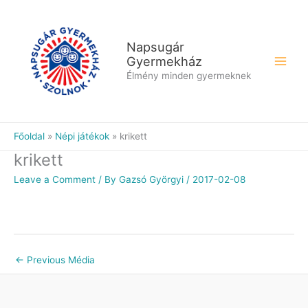
Skip
to
content
Napsugár
Gyermekház
Élmény minden gyermeknek
Főoldal
Népi játékok
krikett
krikett
Leave a Comment
/ By
Gazsó Györgyi
/
2017-02-08
←
Previous Média